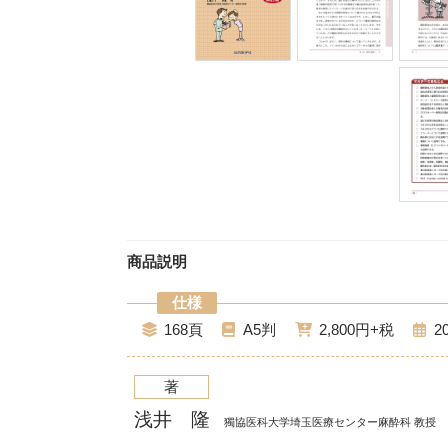
商品説明
168
A5
2,800
2
著
浅井 隆
獨協医科大学埼玉医療センター麻酔科 教授