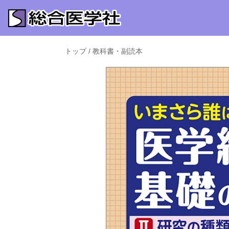
トップ
/
教科書・副読本