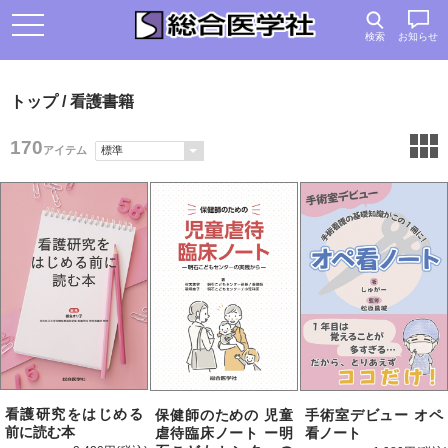
検索
お知らせ
トップ
/ 看護書籍
170
アイテム
看護研究をはじめる
保健師のための 児童
手術室デビュー オペ
前に読む本
虐待臨床ノート ー明
看ノート