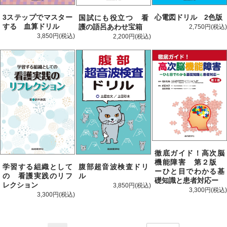
心電図ドリル 2色版
3ステップでマスター
国試にも役立つ 看
する 血算ドリル
護の語呂あわせ宝箱
2,750円
3,850円
2,200円
徹底ガイド！高次脳
機能障害 第２版
学習する組織として
腹部超音波検査ドリ
ーひと目でわかる基
の 看護実践のリフ
ル
礎知識と患者対応ー
レクション
3,850円
3,300円
3,300円