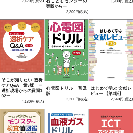
石こどもセンターの
2,420円
1,980円
実践からー
2,200円
そこが知りたい 透析
ケアQ&A 第3版 ー
心電図ドリル 普及
はじめて学ぶ 文献レ
透析現場からの質問1
版
ビュー 【第2版】
02ー
2,200円
2,640円
4,180円