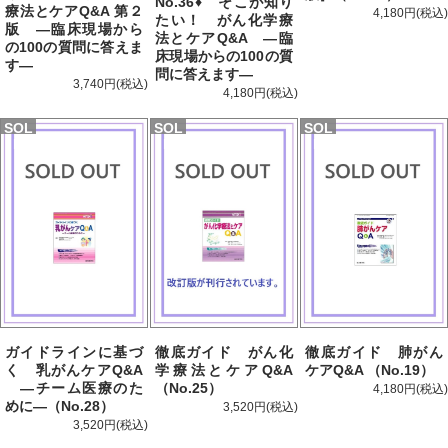
No.36♦ そこが知り
療法とケアQ&A 第２
4,180円
たい！ がん化学療
版 —臨床現場から
法とケアQ&A —臨
の100の質問に答えま
床現場からの100の質
す—
問に答えます—
3,740円
4,180円
SOL
SOL
SOL
D
D
D
ガイドラインに基づ
徹底ガイド がん化
徹底ガイド 肺がん
く 乳がんケアQ&A
学療法とケアQ&A
ケアQ&A （No.19）
—チーム医療のた
（No.25）
4,180円
めに—（No.28）
3,520円
3,520円