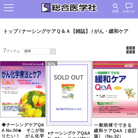
検索
お知らせ
トップ
/
ナーシングケアＱ＆Ａ【雑誌】
/ がん・緩和ケア
7
アイテム
SOL
D
◆ナーシングケアQ&
一般病棟でできる
A No.50◆ そこが知
緩和ケアQ&A［改訂
♦ナーシングケアQ&A
りたい！ がん化学
版］（No.32）