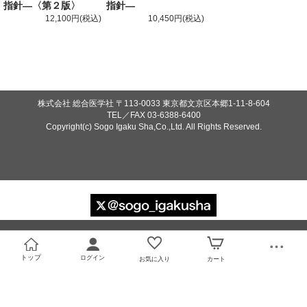
指針—〈第２版〉
指針—
12,100円
10,450円
株式会社 総合医学社
〒113-0033 東京都文京区本郷1-11-8-604
TEL／FAX
03-6388-6400
Copyright(c) Sogo Igaku Sha,Co.,Ltd. All Rights Reserved.
トップ
ログイン
お気に入り
カート