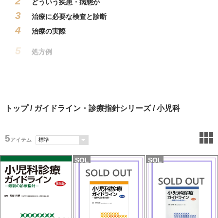
どういう疾患・病態か
治療に必要な
検査と診断
治療の実際
処方例
トップ
/
ガイドライン・診療指針シリーズ
/ 小児科
5
アイテム
SOL
SOL
D
D