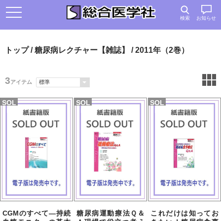
検索
お知らせ
トップ
/
糖尿病レクチャー【雑誌】
/ 2011年（2巻）
3
アイテム
SOL
SOL
SOL
D
D
D
CGMのすべて―持続
糖尿病運動療法Ｑ＆
これだけは知ってお