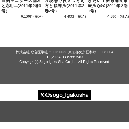
血糖モニターの基本
Ａ現場で役立つ考え
きたい！糖尿病食事
と応用―(2011年2巻3
方と指導法(2011年2
療法Q&A(2011年2巻
号）
巻2号）
1号）
6,160円
4,400円
4,180円
株式会社 総合医学社
〒113-0033 東京都文京区本郷1-11-8-604
TEL／FAX
03-6388-6400
Copyright(c) Sogo Igaku Sha,Co.,Ltd. All Rights Reserved.