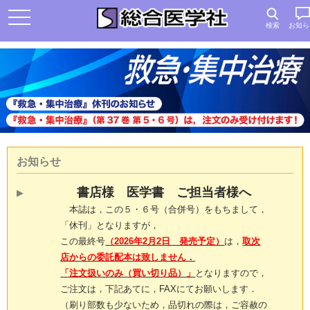
検索
お知ら
お知らせ
書店様 医学書 ご担当者様へ
本誌は，この５・６号（合併号）をもちまして，
「休刊」となりますが，
この最終号
（2026年2月2日 発売予定）
は，
取次
店からの委託配本は致しません．
「注文扱いのみ（買い切り品）」
となりますので，
ご注文は，下記あてに，FAXにてお願いします．
（刷り部数も少ないため，品切れの際は，ご容赦の