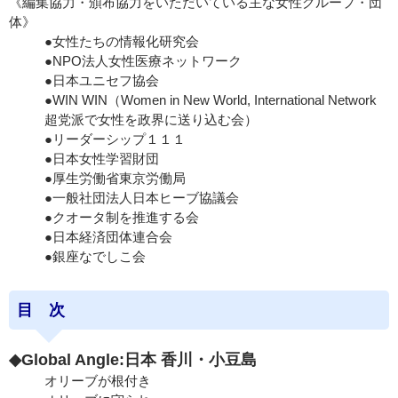
《編集協力・頒布協力をいただいている主な女性グループ・団
体》
●女性たちの情報化研究会
●NPO法人女性医療ネットワーク
●日本ユニセフ協会
●WIN WIN（Women in New World, International Network
超党派で女性を政界に送り込む会）
●リーダーシップ１１１
●日本女性学習財団
●厚生労働省東京労働局
●一般社団法人日本ヒーブ協議会
●クオータ制を推進する会
●日本経済団体連合会
●銀座なでしこ会
目 次
◆Global Angle:日本 香川・小豆島
オリーブが根付き