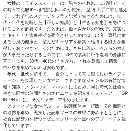
女性の「ライフステージ」は、男性のそれ以上に複雑で、そ
の時々で克服すべき“壁”も多いのが現実。“壁”を上手に乗り越え
て、それぞれのステージをプラス思考で生きるためには、世
代・年代を縦断した【正しい知識】と【生きる知恵】を身につ
けることが必要です。たとえば、働きざかりの30代で、充実し
たキャリアと家庭生活を両立させるためには、出産・育児に耐
える心身の健康と、望んだキャリアを構築・維持する能力を獲
得しておくべきで、そのためには、さらに若いころからの備え
が大事だったりするものです。50代で故郷にいる老親の介護に
直面しても、30代・40代のうちから、それを意識して情報・ノ
ウハウを集めていれば安心です。
年代・世代を超えて、「自分にとって真に望ましいライフス
テージ」を実現したい女性に、さまざまなジャンルの有益な情
報・知識・ノウハウをコンパクトにまとめ、同じ時代と社会を
生きる同性の仲間たちのオピニオンを紹介するメディア。『OP
INION♀』は、そんなメディアをめざします。
アクティブな女性グループ・関連団体や、行政・公的機関と
の連携を進め、充実した記事ソースの獲得に努めるとともに、
社会に影響力を持つオピニオンリーダー層へのアプローチを強
化しています。