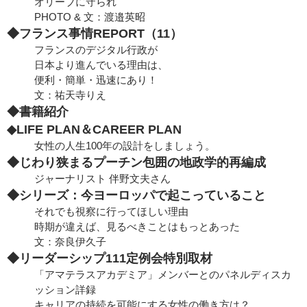
オリーブに守られ
PHOTO & 文：渡邉英昭
◆フランス事情REPORT（11）
フランスのデジタル行政が
日本より進んでいる理由は、
便利・簡単・迅速にあり！
文：祐天寺りえ
◆書籍紹介
◆LIFE PLAN＆CAREER PLAN
女性の人生100年の設計をしましょう。
◆じわり狭まるプーチン包囲の地政学的再編成
ジャーナリスト 伴野文夫さん
◆シリーズ：今ヨーロッパで起こっていること
それでも視察に行ってほしい理由
時期が違えば、見るべきことはもっとあった
文：奈良伊久子
◆リーダーシップ111定例会特別取材
「アマテラスアカデミア」メンバーとのパネルディスカ
ッション詳録
キャリアの持続を可能にする女性の働き方は？