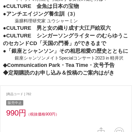
●CULTURE 金魚は日本の宝物
●アンチエイジング養生訓（3）
薬膳料理研究家 ユウシャーミン
●CULTURE 男と女の織り成す大江戸絵双六
●CULTURE シンガーソングライター のむらゆうこ
のセカンドCD「天国の門番」ができるまで
●「銀座とシャンソン」その相思相愛の歴史とともに
銀座シャンソンメイトSpecialコンサート2023 in 軽井沢
◆Communication Park・Tea Time・次号予告
◆定期購読のお申し込み＆投稿のご案内はがき
[商品コード ] 782
販売中止
990円
（税抜価格900円）