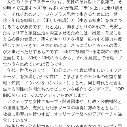
女性の「ライフステージ」は、男性のそれ以上に複雑で、そ
の時々で克服すべき“壁”も多いのが現実。“壁”を上手に乗り越え
て、それぞれのステージをプラス思考で生きるためには、世
代・年代を縦断した【正しい知識】と【生きる知恵】を身につ
けることが必要です。たとえば、働きざかりの30代で、充実し
たキャリアと家庭生活を両立させるためには、出産・育児に耐
える心身の健康と、望んだキャリアを構築・維持する能力を獲
得しておくべきで、そのためには、さらに若いころからの備え
が大事だったりするものです。50代で故郷にいる老親の介護に
直面しても、30代・40代のうちから、それを意識して情報・ノ
ウハウを集めていれば安心です。
年代・世代を超えて、「自分にとって真に望ましいライフス
テージ」を実現したい女性に、さまざまなジャンルの有益な情
報・知識・ノウハウをコンパクトにまとめ、同じ時代と社会を
生きる同性の仲間たちのオピニオンを紹介するメディア。『OP
INION♀』は、そんなメディアをめざします。
アクティブな女性グループ・関連団体や、行政・公的機関と
の連携を進め、充実した記事ソースの獲得に努めるとともに、
社会に影響力を持つオピニオンリーダー層へのアプローチを強
化しています。
《編集協力・頒布協力をいただいている主な女性グループ・団