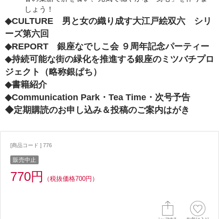
しょう！
◆CULTURE 男と女の織り成す大江戸絵双六 シリ
ーズ第六回
◆REPORT 銀座なでしこ会 ９周年記念パーティー
◆持続可能な街の緑化を推進する銀座のミツバチプロ
ジェクト（略称銀ぱち）
◆書籍紹介
◆Communication Park・Tea Time・次号予告
◆定期購読のお申し込み＆投稿のご案内はがき
[商品コード ] 776
販売中止
770円
（税抜価格700円）