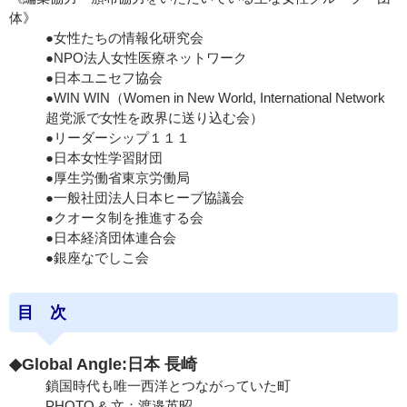
体》
●女性たちの情報化研究会
●NPO法人女性医療ネットワーク
●日本ユニセフ協会
●WIN WIN（Women in New World, International Network
超党派で女性を政界に送り込む会）
●リーダーシップ１１１
●日本女性学習財団
●厚生労働省東京労働局
●一般社団法人日本ヒーブ協議会
●クオータ制を推進する会
●日本経済団体連合会
●銀座なでしこ会
目 次
◆Global Angle:日本 長崎
鎖国時代も唯一西洋とつながっていた町
PHOTO & 文：渡邉英昭