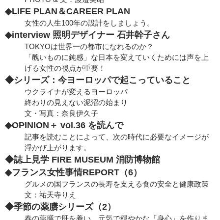
◆LIFE PLAN＆CAREER PLAN
女性の人生100年の設計をしましょう。
◆interview 照明デザイナー 石井幹子さん
TOKYOは世界一の都市になれるのか？
「醜いものに鈍感」な日本を変えていくためには声を上
げる女性の視点が重要！
◆シリーズ：今ヨーロッパで起こっていること
ウクライナが変えるヨーロッパ
終わりの見えない泥沼の始まり
文・写真：奈良伊久子
◆OPINION＋ vol.36 を読んで
記事を読むことによって、次の時代に必要なイメージが
浮かび上がります。
◆誌上見学 FIRE MUSEUM 消防博物館
◆フランス女性事情REPORT（6）
グルメの国フランスの長寿を支える食の安全と健康政策
文：祐天寺りえ
◆季節の薬膳シリーズ（2）
春の薬膳で肝を養い、元気で穏やかな「身心」を作りま