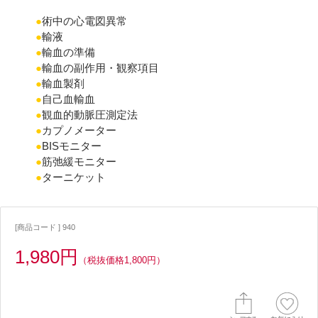
●
術中の心電図異常
●
輸液
●
輸血の準備
●
輸血の副作用・観察項目
●
輸血製剤
●
自己血輸血
●
観血的動脈圧測定法
●
カプノメーター
●
BISモニター
●
筋弛緩モニター
●
ターニケット
[商品コード ] 940
1,980円
（税抜価格1,800円）