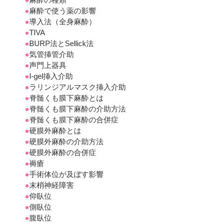
●
麻酔で使う薬の影響
●
導入法（全身麻酔）
●
TIVA
●
BURP法とSellick法
●
気管挿管介助
●
声門上器具
●
I-gel挿入介助
●
ラリンジアルマスク挿入介助
●
脊髄くも膜下麻酔とは
●
脊髄くも膜下麻酔の介助方法
●
脊髄くも膜下麻酔の合併症
●
硬膜外麻酔とは
●
硬膜外麻酔の介助方法
●
硬膜外麻酔の合併症
●
褥瘡
●
手術体位が及ぼす影響
●
末梢神経障害
●
仰臥位
●
側臥位
●
腹臥位