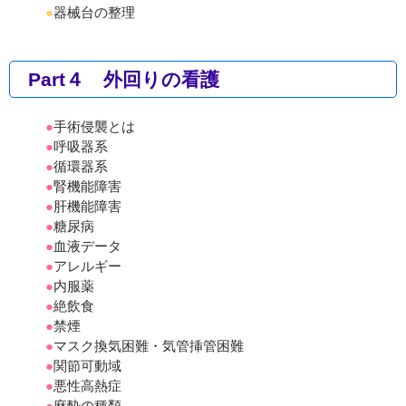
●
器械台の整理
Part４ 外回りの看護
●
手術侵襲とは
●
呼吸器系
●
循環器系
●
腎機能障害
●
肝機能障害
●
糖尿病
●
血液データ
●
アレルギー
●
内服薬
●
絶飲食
●
禁煙
●
マスク換気困難・気管挿管困難
●
関節可動域
●
悪性高熱症
●
麻酔の種類