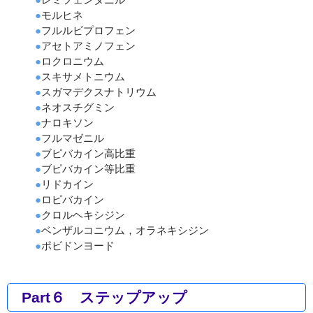
●
モルヒネ
●
フルルビプロフェン
●
アセトアミノフェン
●
ロクロニウム
●
スキサメトニウム
●
スガマデクスナトリウム
●
ネオスチグミン
●
ナロキソン
●
フルマゼニル
●
ブピバカイン高比重
●
ブピバカイン等比重
●
リドカイン
●
ロピバカイン
●
クロルヘキシジン
●
ベンザルコニウム，オラネキシジン
●
ポビドンヨード
Part６ ステップアップ