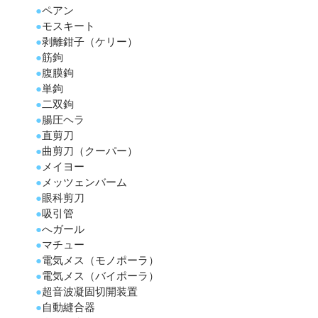
●
ペアン
●
モスキート
●
剥離鉗子（ケリー）
●
筋鉤
●
腹膜鉤
●
単鉤
●
二双鉤
●
腸圧ヘラ
●
直剪刀
●
曲剪刀（クーパー）
●
メイヨー
●
メッツェンバーム
●
眼科剪刀
●
吸引管
●
へガール
●
マチュー
●
電気メス（モノポーラ）
●
電気メス（バイポーラ）
●
超音波凝固切開装置
●
自動縫合器