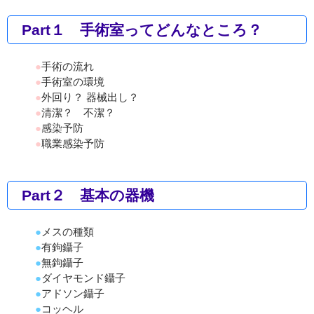
Part１ 手術室ってどんなところ？
●
手術の流れ
●
手術室の環境
●
外回り？ 器械出し？
●
清潔？ 不潔？
●
感染予防
●
職業感染予防
Part２ 基本の器機
●
メスの種類
●
有鉤鑷子
●
無鉤鑷子
●
ダイヤモンド鑷子
●
アドソン鑷子
●
コッヘル