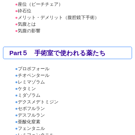
●
座位（ビーチチェア）
●
砕石位
●
メリット・デメリット（腹腔鏡下手術）
●
気腹とは
●
気腹の影響
Part５ 手術室で使われる薬たち
●
プロポフォール
●
チオペンタール
●
レミマゾラム
●
ケタミン
●
ミダゾラム
●
デクスメデトミジン
●
セボフルラン
●
デスフルラン
●
亜酸化窒素
●
フェンタニル
●
レミフェンタニル