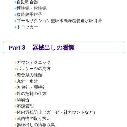
●
自動吻合器
●
硬性鏡・軟性鏡
●
腹腔鏡用鉗子
●
プールサクション型吸水洗浄嘴管送水吸引管
●
トロッカー
Part３ 器械出しの看護
●
ガウンテクニック
●
パッケージの見方
●
縫合糸の種類
●
丸針・角針
●
無傷針・弾機針
●
針の把持の仕方
●
腸吻合
●
不潔管理
●
体内遺残防止（ガーゼ・針カウントなど）
●
滅菌物の取り扱い
●
器械出しの情報収集