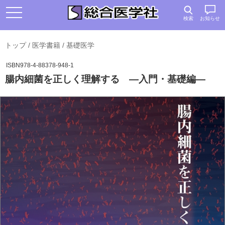
検索
お知らせ
トップ
/
医学書籍
/
基礎医学
ISBN978-4-88378-948-1
腸内細菌を正しく理解する —入門・基礎編—