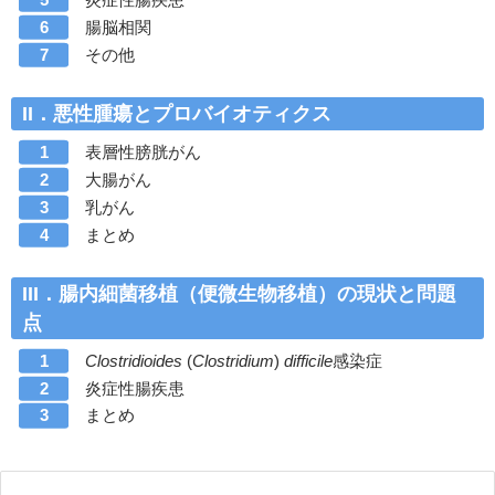
腸脳相関
その他
II．悪性腫瘍とプロバイオティクス
表層性膀胱がん
大腸がん
乳がん
まとめ
III．腸内細菌移植（便微生物移植）の現状と問題
点
Clostridioides
(
Clostridium
)
difficile
感染症
炎症性腸疾患
まとめ