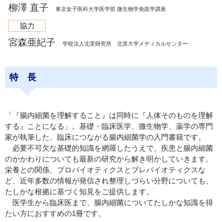
柳澤 直子
東京女子医科大学医学部 微生物学免疫学講座
協力
宮森亜紀子
学校法人北里研究所 北里大学メディカルセンター
特 長
「『腸内細菌を理解すること』は同時に『人体そのものを理解
する』ことになる」。基礎・臨床医学、微生物学、薬学の専門
家が執筆した、臨床につながる腸内細菌学の入門書籍です。
必要不可欠な基礎的知識を網羅したうえで、疾患と腸内細菌
のかかわりについても最新の研究から解き明かしていきます。
栄養との関係、プロバイオティクスとプレバイオティクスな
ど、近年多数の情報が発信され整理しづらい分野についても、
たしかな根拠に基づく知見をご提供します。
医学生から臨床医まで、腸内細菌についてたしかな知識を得
たい方におすすめの1冊です。