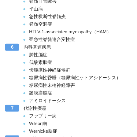
脊髄血管障害
平山病
急性横断性脊髄炎
脊髄空洞症
HTLV-1-associated myelopathy（HAM）
亜急性脊髄連合変性症
内科関連疾患
肺性脳症
低酸素脳症
傍腫瘍性神経症候群
糖尿病性昏睡（糖尿病性ケトアシドーシス）
糖尿病性末梢神経障害
髄膜癌腫症
アミロイドーシス
代謝性疾患
ファブリー病
Wilson病
Wernicke脳症