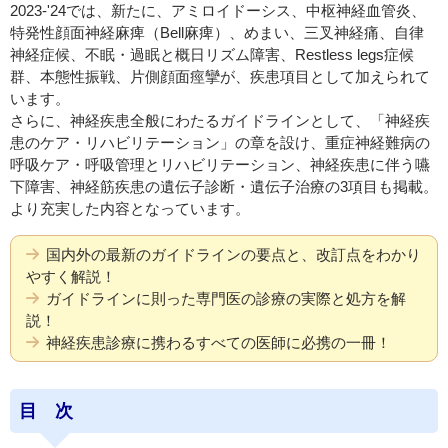
2023-'24では、新たに、アミロイドーシス、中枢神経血管炎、
特発性顔面神経麻痺（Bell麻痺）、めまい、三叉神経痛、自律
神経症候、不眠・過眠と概日リズム障害、Restless legs症候
群、本態性振戦、片側顔面痙攣が、疾患項目として加えられて
います。
さらに、神経疾患全般にわたるガイドラインとして、「神経疾
患のケア・リハビリテーション」の章を設け、重症神経難病の
呼吸ケア・呼吸管理とリハビリテーション、神経疾患に伴う嚥
下障害、神経筋疾患の遺伝子診断・遺伝子治療の3項目も掲載。
より充実した内容となっています。
国内外の最新のガイドラインの要点と、改訂点をわかり
やすく解説！
ガイドラインに則った専門医の診療の実際と処方を解
説！
神経疾患診療に携わるすべての医師に必携の一冊！
目 次