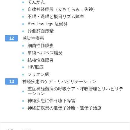
てんかん
自律神経症候（立ちくらみ，失神）
不眠・過眠と概日リズム障害
Restless legs 症候群
片側顔面痙攣
感染性疾患
細菌性髄膜炎
単純ヘルペス脳炎
結核性髄膜炎
HIV脳症
プリオン病
神経疾患のケア・リハビリテーション
重症神経難病の呼吸ケア・呼吸管理とリハビリテ
ーション
神経疾患に伴う嚥下障害
神経筋疾患の遺伝子診断・遺伝子治療