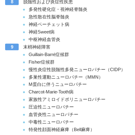
脱髄性および炎症性疾患
多発性硬化症・視神経脊髄炎
急性散在性脳脊髄炎
神経ベーチェット病
神経Sweet病
中枢神経血管炎
末梢神経障害
Guillain-Barré症候群
Fisher症候群
慢性炎症性脱髄性多発ニューロパチー（CIDP）
多巣性運動ニューロパチー（MMN）
M蛋白に伴うニューロパチー
Charcot-Marie-Tooth病
家族性アミロイドポリニューロパチー
圧迫性ニューロパチー
血管炎性ニューロパチー
中毒性ニューロパチー
特発性顔面神経麻痺（Bell麻痺）