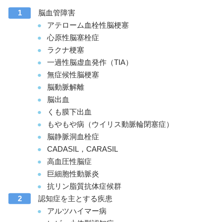
脳血管障害
アテローム血栓性脳梗塞
心原性脳塞栓症
ラクナ梗塞
一過性脳虚血発作（TIA）
無症候性脳梗塞
脳動脈解離
脳出血
くも膜下出血
もやもや病（ウイリス動脈輪閉塞症）
脳静脈洞血栓症
CADASIL，CARASIL
高血圧性脳症
巨細胞性動脈炎
抗リン脂質抗体症候群
認知症を主とする疾患
アルツハイマー病