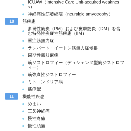
ICUAW（Intensive Care Unit-acquired weaknes
s）
神経痛性筋萎縮症（neuralgic amyotrophy）
筋疾患
多発性筋炎（PM）および皮膚筋炎（DM）を含
む特発性炎症性筋疾患（IIM）
重症筋無力症
ランバート・イートン筋無力症候群
周期性四肢麻痺
筋ジストロフィー（デュシェンヌ型筋ジストロフ
ィー）
筋強直性ジストロフィー
ミトコンドリア病
筋痙攣
機能性疾患
めまい
三叉神経痛
慢性疼痛
慢性頭痛