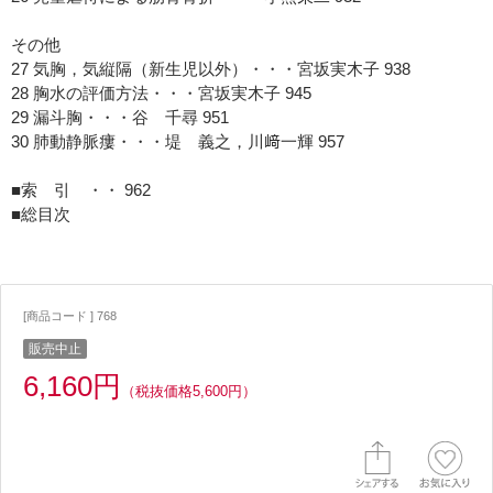
その他
27 気胸，気縦隔（新生児以外）・・・宮坂実木子 938
28 胸水の評価方法・・・宮坂実木子 945
29 漏斗胸・・・谷 千尋 951
30 肺動静脈瘻・・・堤 義之，川﨑一輝 957
■索 引 ・・ 962
■総目次
[商品コード ] 768
販売中止
6,160円
（税抜価格5,600円）