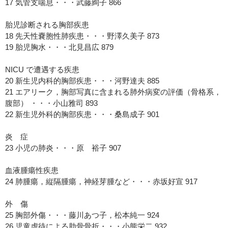
17 気管支喘息・・・武藤絢子 866
胎児診断される胸部疾患
18 先天性嚢胞性肺疾患・・・野澤久美子 873
19 胎児胸水・・・北見昌広 879
NICU で遭遇する疾患
20 新生児内科的胸部疾患・・・河野達夫 885
21 エアリーク，胸部写真に含まれる肺外病変の評価（骨格系，
腹部） ・・・小山雅司 893
22 新生児外科的胸部疾患・・・桑島成子 901
炎 症
23 小児の肺炎・・・原 裕子 907
血液腫瘍性疾患
24 肺腫瘍，縦隔腫瘍，神経芽腫など・・・赤坂好宣 917
外 傷
25 胸部外傷・・・藤川あつ子，松本純一 924
26 児童虐待による肋骨骨折・・・小熊栄二 932