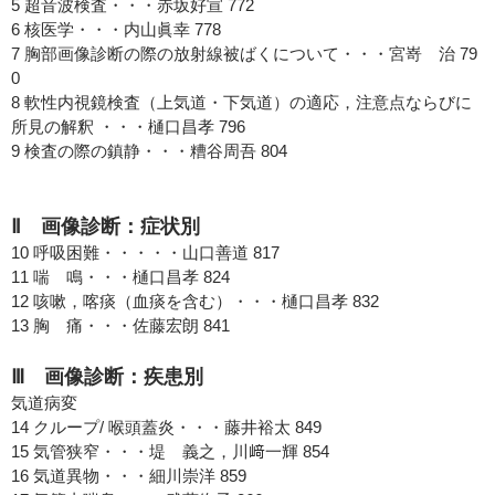
5 超音波検査・・・赤坂好宣 772
6 核医学・・・内山眞幸 778
7 胸部画像診断の際の放射線被ばくについて・・・宮嵜 治 79
0
8 軟性内視鏡検査（上気道・下気道）の適応，注意点ならびに
所見の解釈 ・・・樋口昌孝 796
9 検査の際の鎮静・・・糟谷周吾 804
Ⅱ 画像診断：症状別
10 呼吸困難・・・・・山口善道 817
11 喘 鳴・・・樋口昌孝 824
12 咳嗽，喀痰（血痰を含む）・・・樋口昌孝 832
13 胸 痛・・・佐藤宏朗 841
Ⅲ 画像診断：疾患別
気道病変
14 クループ/ 喉頭蓋炎・・・藤井裕太 849
15 気管狭窄・・・堤 義之，川﨑一輝 854
16 気道異物・・・細川崇洋 859