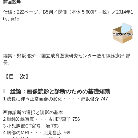
商品説明
仕様：222ページ／B5判／定価（本体 5,600円＋税）／2014年1
0月発行
編集：野坂 俊介（国立成育医療研究センター放射線診療部 部
長）
【目 次】
Ⅰ 総論：画像読影と診断のための基礎知識
1 成長に伴う正常画像の変化・・・・野坂俊介 747
画像診断の選択と読影の基本
2 単純X 線写真・・・古川理恵子 756
3 小児胸部CT宮嵜 治 763
4 胸部のMRI・・・北見昌広 769