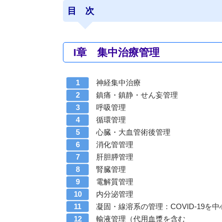
目 次
I章 集中治療管理
神経集中治療
鎮痛・鎮静・せん妄管理
呼吸管理
循環管理
心臓・大血管術後管理
消化管管理
肝胆膵管理
腎臓管理
電解質管理
内分泌管理
凝固・線溶系の管理：COVID-19を中
輸液管理（代用血漿を含む