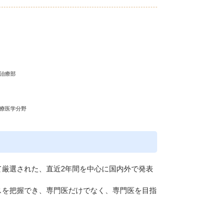
Eメー
プライバ
治療部
治療医学分野
て厳選された、直近2年間を中心に国内外で発表
スを把握でき、専門医だけでなく、専門医を目指