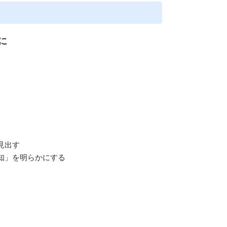
に
見出す
知」を明らかにする