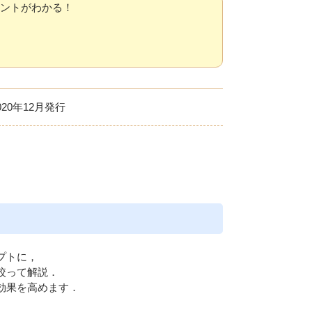
ントがわかる！
Eメー
プライバ
020年12月
プトに，
絞って解説．
習効果を高めます．