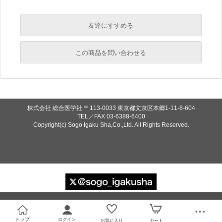
友達にすすめる
必須
この商品を問い合わせる
必須
必須
必須
株式会社 総合医学社
〒113-0033 東京都文京区本郷1-11-8-604
必須
TEL／FAX
03-6388-6400
Copyright(c) Sogo Igaku Sha,Co.,Ltd. All Rights Reserved.
必須
トップ
ログイン
お気に入り
カート