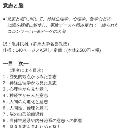
意志と脳
●“意志と脳”に関して、神経生理学、心理学、哲学などの
知識を縦横に駆使し、実験データを積み重ねて、綴られた
コルンフーバー&デーケの名著
訳：亀井民雄（群馬大学名誉教授）
仕様：140ページ／A5判／定価：(本体2,500円＋税)
―目 次―
（訳者による目次）
1．歴史的観点からみた意志
2．神経生理学から見た意志
3．心理学から見た意志
4．神経学からみた意志
5．人間のん進化と意志
6．人間性、倫理と意志
7．脳の自己治癒過程
8．自律神経系や内分泌系の意志への影響
9．良き意志を育むためｎ努力