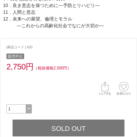
10．良き意志を保つために―予防とリハビリ―
11．人間と意志
12．未来への展望、倫理とモラル
―これからの高齢化社会でなにが大切か―
[商品コード ] 620
販売中止
2,750円
（税抜価格2,500円）