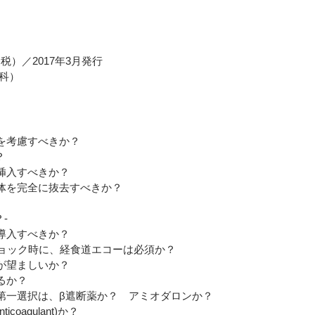
Eメー
プライバ
＋税）／2017年3月発行
科）
を考慮すべきか？
？
挿入すべきか？
体を完全に抜去すべきか？
-
導入すべきか？
ョック時に、経食道エコーは必須か？
が望ましいか？
るか？
一選択は、β遮断薬か？ アミオダロンか？
coagulant)か？