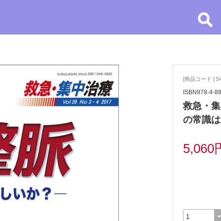
）
[商品コード ] 5
ISBN978-4-8
救急・集中
の常識は
5,060