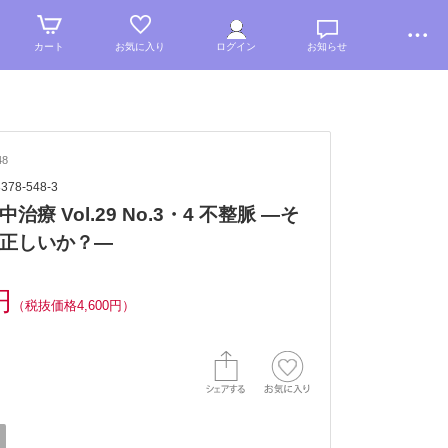
カート
お気に入り
ログイン
お知らせ
48
8378-548-3
治療 Vol.29 No.3・4 不整脈 —そ
正しいか？—
円
（税抜価格4,600円）