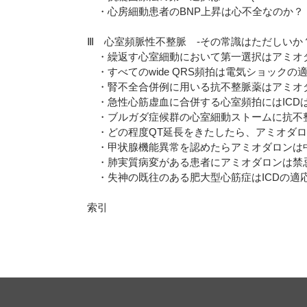
・心房細動患者のBNP上昇は心不全なのか？
Ⅲ 心室頻脈性不整脈 -その常識はただしいか
・繰返す心室細動において第一選択はアミオ
・すべてのwide QRS頻拍は電気ショックの
・腎不全合併例に用いる抗不整脈薬はアミオ
・急性心筋虚血に合併する心室頻拍にはICD
・ブルガダ症候群の心室細動ストームに抗不
・どの程度QT延長をきたしたら、アミオダロ
・甲状腺機能異常を認めたらアミオダロンは
・肺実質病変がある患者にアミオダロンは禁
・失神の既往のある肥大型心筋症はICDの適
索引