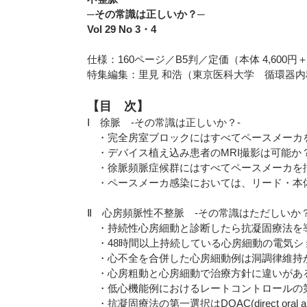
─その常識は正しいか？─
Vol 29 No 3・4
仕様：160ページ／B5判／定価（本体 4,600円
特集編集：里見 和浩（東京医科大学 循環器内
【目 次】
Ⅰ 徐脈 -その常識は正しいか？-
・完全房室ブロックにはすべてペースメーカ
・デバイス植え込み患者のMRI撮影は可能か
・徐脈頻脈症候群にはすべてペースメーカを
・ペースメーカ感染においては、リード・本
Ⅱ 心房頻脈性不整脈 -その常識はただしいか？
・持続性心房細動と診断したら抗凝固療法を
・48時間以上持続している心房細動の電気シ
・心不全を合併した心房細動例は洞調律維持
・心房粗動と心房細動で治療方針に違いがあ
・低心機能例におけるレートコントロールの第
・抗凝固療法の第一選択はDOAC(direct oral anti