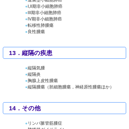
I,II期非小細胞肺癌
III期非小細胞肺癌
IV期非小細胞肺癌
転移性肺腫瘍
良性腫瘍
13．縦隔の疾患
縦隔気腫
縦隔炎
胸腺上皮性腫瘍
縦隔腫瘍（胚細胞腫瘍，神経原性腫瘍ほか）
14．その他
リンパ脈管筋腫症