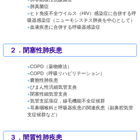
肺真菌症
ヒト免疫不全ウイルス（HIV）感染症に合併する呼
吸器感染症（ニューモシスチス肺炎を中心として）
血液疾患に合併する呼吸器感染症
２．閉塞性肺疾患
COPD（薬物療法）
COPD（呼吸リハビリテーション）
嚢胞性肺疾患
びまん性汎細気管支炎
閉塞性細気管支炎
気管支拡張症，線毛機能不全症候群
耳鼻咽喉科と呼吸器疾患の関連疾患（副鼻腔気管
支症候群など）
３．間質性肺疾患