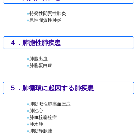
特発性間質性肺炎
急性間質性肺炎
４．肺胞性肺疾患
肺胞出血
肺胞蛋白症
５．肺循環に起因する肺疾患
肺動脈性肺高血圧症
肺性心
肺血栓塞栓症
肺水腫
肺動静脈瘻