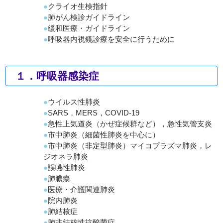
クライオ生検指針
肺がん検診ガイドライン
緩和医療・ガイドライン
呼吸器内視鏡診療を安全に行うために
１．呼吸器感染症
ウイルス性肺炎
SARS，MERS，COVID-19
急性上気道炎（かぜ症候群など），急性気管支炎
市中肺炎（細菌性肺炎を中心に）
市中肺炎（非定型肺炎）マイコプラズマ肺炎，レ
ジオネラ肺炎
誤嚥性肺炎
肺膿瘍
医療・介護関連肺炎
院内肺炎
肺結核症
肺非結核性抗酸菌症