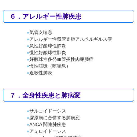
６．アレルギー性肺疾患
気管支喘息
アレルギー性気管支肺アスペルギルス症
急性好酸球性肺炎
慢性好酸球性肺炎
好酸球性多発血管炎性肉芽腫症
慢性咳嗽（咳喘息）
過敏性肺炎
７．全身性疾患と肺病変
サルコイドーシス
膠原病に合併する肺病変
ANCA 関連肺疾患
アミロイドーシス