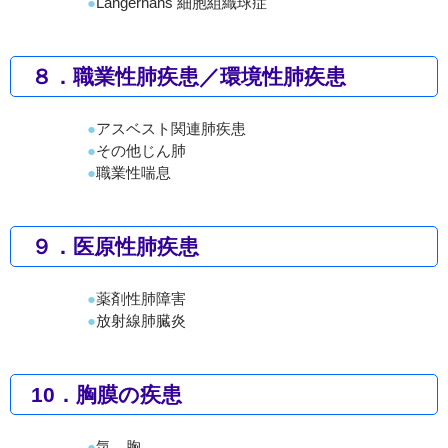
Langerhans 細胞組織球症
８．職業性肺疾患／環境性肺疾患
アスベスト関連肺疾患
その他じん肺
職業性喘息
９．医原性肺疾患
薬剤性肺障害
放射線肺臓炎
10．胸膜の疾患
気 胸