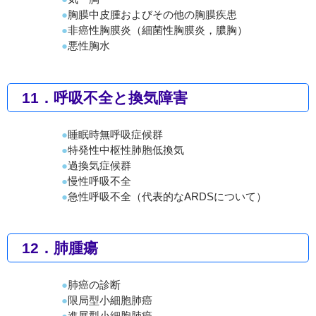
胸膜中皮腫およびその他の胸膜疾患
非癌性胸膜炎（細菌性胸膜炎，膿胸）
悪性胸水
11．呼吸不全と換気障害
睡眠時無呼吸症候群
特発性中枢性肺胞低換気
過換気症候群
慢性呼吸不全
急性呼吸不全（代表的なARDSについて）
12．肺腫瘍
肺癌の診断
限局型小細胞肺癌
進展型小細胞肺癌