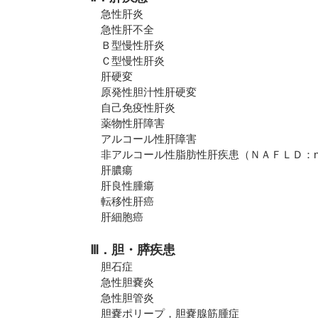
急性肝炎
急性肝不全
Ｂ型慢性肝炎
Ｃ型慢性肝炎
肝硬変
原発性胆汁性肝硬変
自己免疫性肝炎
薬物性肝障害
アルコール性肝障害
非アルコール性脂肪性肝疾患（ＮＡＦＬＤ：nonalcoholic
肝膿瘍
肝良性腫瘍
転移性肝癌
肝細胞癌
Ⅲ．胆・膵疾患
胆石症
急性胆嚢炎
急性胆管炎
胆嚢ポリープ，胆嚢腺筋腫症