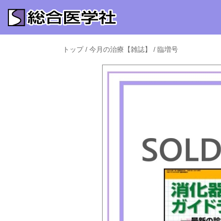
トップ
/
今月の治療【雑誌】
/
臨増号