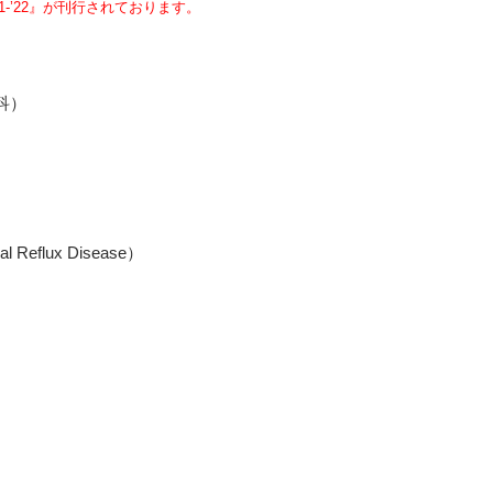
1-’22』が刊行されております。
科）
Eメー
プライバ
flux Disease）