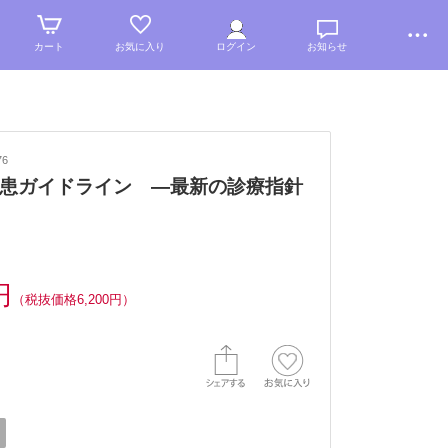
カート
お気に入り
ログイン
お知らせ
76
患ガイドライン —最新の診療指針
円
（税抜価格6,200円）