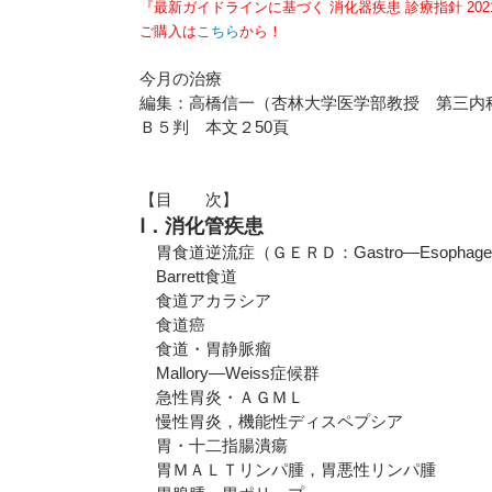
『最新ガイドラインに基づく 消化器疾患 診療指針 202
ご購入は
こちら
から！
今月の治療
編集：高橋信一（杏林大学医学部教授 第三内
Ｂ５判 本文２50頁
【目 次】
Ⅰ．消化管疾患
胃食道逆流症（ＧＥＲＤ：Gastro―Esophageal Re
Barrett食道
食道アカラシア
食道癌
食道・胃静脈瘤
Mallory―Weiss症候群
急性胃炎・ＡＧＭＬ
慢性胃炎，機能性ディスペプシア
胃・十二指腸潰瘍
胃ＭＡＬＴリンパ腫，胃悪性リンパ腫