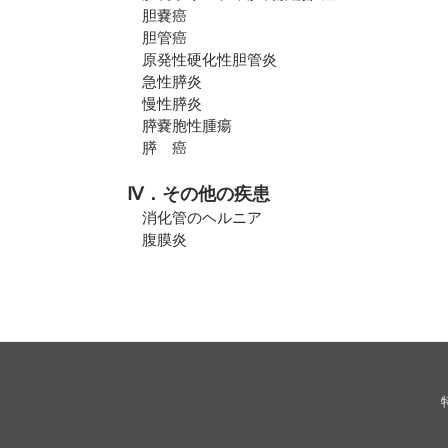
胆嚢癌
胆管癌
原発性硬化性胆管炎
急性膵炎
慢性膵炎
膵嚢胞性腫瘍
膵 癌
Ⅳ．その他の疾患
消化管のヘルニア
腹膜炎