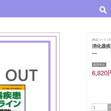
[商品コード ] 3
消化器疾
—
販売中止
6,820