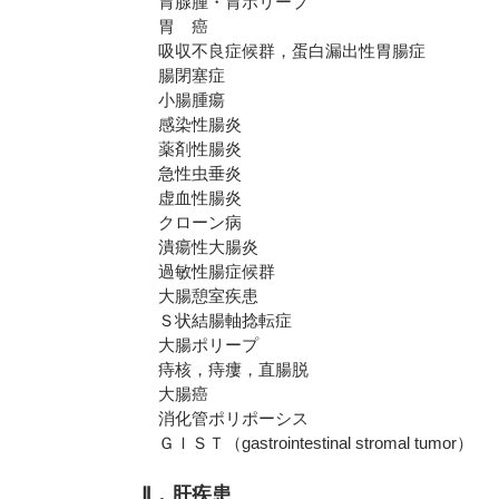
胃腺腫・胃ポリープ
胃 癌
吸収不良症候群，蛋白漏出性胃腸症
腸閉塞症
小腸腫瘍
感染性腸炎
薬剤性腸炎
急性虫垂炎
虚血性腸炎
クローン病
潰瘍性大腸炎
過敏性腸症候群
大腸憩室疾患
Ｓ状結腸軸捻転症
大腸ポリープ
痔核，痔瘻，直腸脱
大腸癌
消化管ポリポーシス
ＧＩＳＴ（gastrointestinal stromal tumor）
Ⅱ．肝疾患