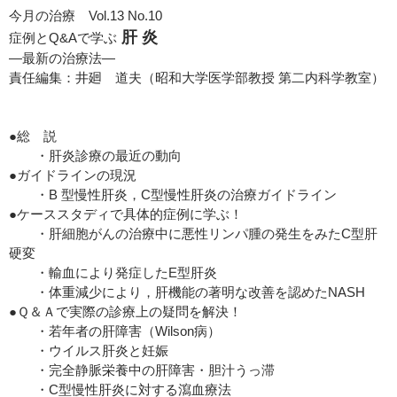
今月の治療 Vol.13 No.10
肝 炎
症例とQ&Aで学ぶ
―最新の治療法―
責任編集：井廻 道夫（昭和大学医学部教授 第二内科学教室）
●総 説
・肝炎診療の最近の動向
●ガイドラインの現況
・B 型慢性肝炎，C型慢性肝炎の治療ガイドライン
●ケーススタディで具体的症例に学ぶ！
・肝細胞がんの治療中に悪性リンパ腫の発生をみたC型肝
硬変
・輸血により発症したE型肝炎
・体重減少により，肝機能の著明な改善を認めたNASH
●Ｑ＆Ａで実際の診療上の疑問を解決！
・若年者の肝障害（Wilson病）
・ウイルス肝炎と妊娠
・完全静脈栄養中の肝障害・胆汁うっ滞
・C型慢性肝炎に対する瀉血療法