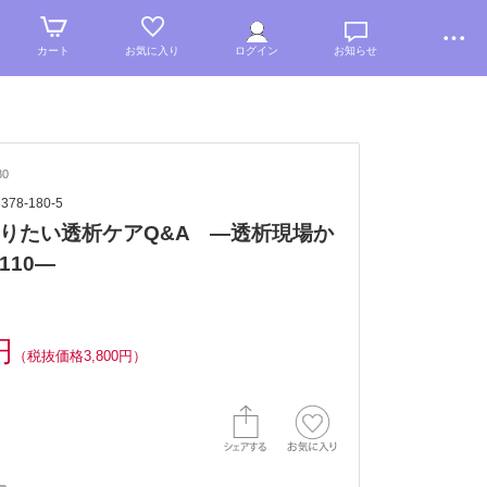
カート
お気に入り
ログイン
お知らせ
80
8378-180-5
りたい透析ケアQ&A —透析現場か
110—
円
（税抜価格3,800円）