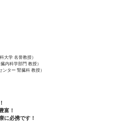
Eメー
プライバ
医科大学 名誉教授）
腎臓内科学部門 教授）
ター 腎臓科 教授）
！
豊富！
療に必携です！