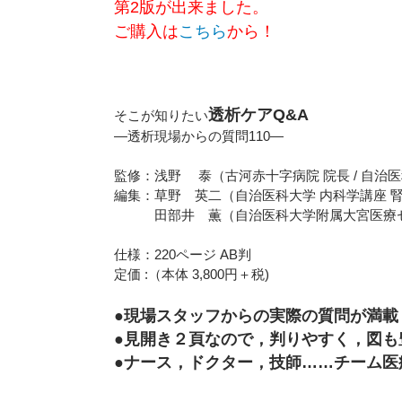
第2版が出来ました。
ご購入は
こちら
から！
透析ケアQ&A
そこが知りたい
―透析現場からの質問110―
監修：浅野 泰（古河赤十字病院 院長 / 自治
編集：草野 英二（自治医科大学 内科学講座 
田部井 薫（自治医科大学附属大宮医療セン
仕様：220ページ AB判
定価 :（本体 3,800円＋税)
●現場スタッフからの実際の質問が満載
●見開き２頁なので，判りやすく，図も
●ナース，ドクター，技師……チーム医