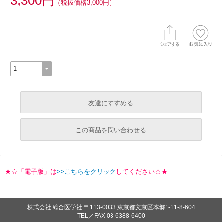
3,300円
（税抜価格3,000円）
友達にすすめる
必須
この商品を問い合わせる
必須
必須
★☆「電子版」は
>>こちらをクリック
してください☆★
必須
必須
株式会社 総合医学社
〒113-0033 東京都文京区本郷1-11-8-604
TEL／FAX
03-6388-6400