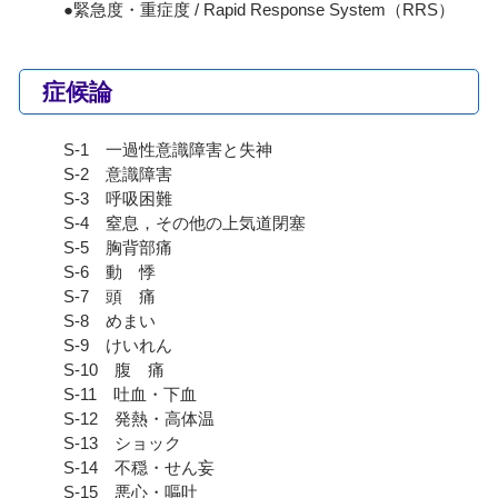
●緊急度・重症度 / Rapid Response System（RRS）
症候論
S-1 一過性意識障害と失神
S-2 意識障害
S-3 呼吸困難
S-4 窒息，その他の上気道閉塞
S-5 胸背部痛
S-6 動 悸
S-7 頭 痛
S-8 めまい
S-9 けいれん
S-10 腹 痛
S-11 吐血・下血
S-12 発熱・高体温
S-13 ショック
S-14 不穏・せん妄
S-15 悪心・嘔吐