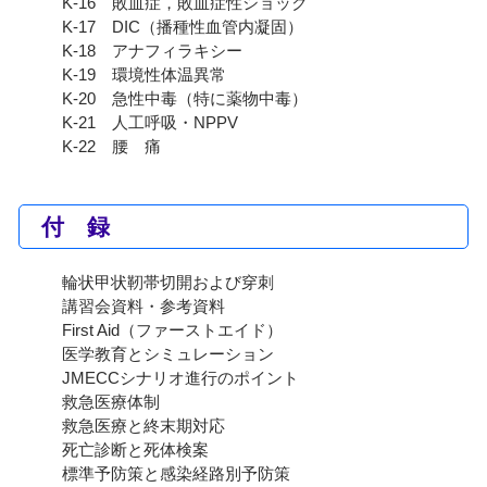
K-16 敗血症，敗血症性ショック
K-17 DIC（播種性血管内凝固）
K-18 アナフィラキシー
K-19 環境性体温異常
K-20 急性中毒（特に薬物中毒）
K-21 人工呼吸・NPPV
K-22 腰 痛
付 録
輪状甲状靭帯切開および穿刺
講習会資料・参考資料
First Aid（ファーストエイド）
医学教育とシミュレーション
JMECCシナリオ進行のポイント
救急医療体制
救急医療と終末期対応
死亡診断と死体検案
標準予防策と感染経路別予防策