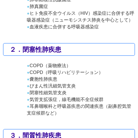
肺真菌症
ヒト免疫不全ウイルス（HIV）感染症に合併する呼
吸器感染症（ニューモシスチス肺炎を中心として）
血液疾患に合併する呼吸器感染症
２．閉塞性肺疾患
COPD（薬物療法）
COPD（呼吸リハビリテーション）
嚢胞性肺疾患
びまん性汎細気管支炎
閉塞性細気管支炎
気管支拡張症，線毛機能不全症候群
耳鼻咽喉科と呼吸器疾患の関連疾患（副鼻腔気管
支症候群など）
３．間質性肺疾患