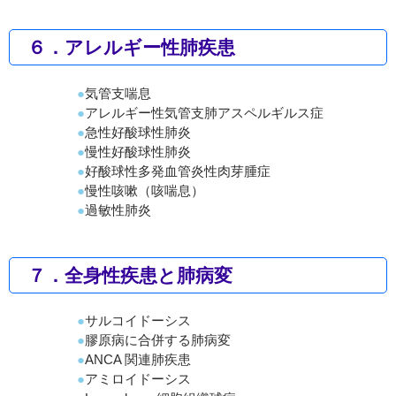
６．アレルギー性肺疾患
気管支喘息
アレルギー性気管支肺アスペルギルス症
急性好酸球性肺炎
慢性好酸球性肺炎
好酸球性多発血管炎性肉芽腫症
慢性咳嗽（咳喘息）
過敏性肺炎
７．全身性疾患と肺病変
サルコイドーシス
膠原病に合併する肺病変
ANCA 関連肺疾患
アミロイドーシス