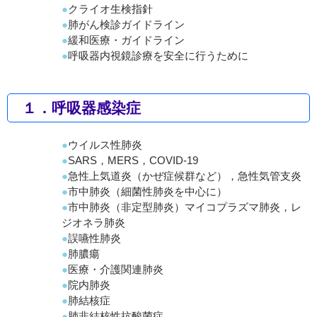
クライオ生検指針
肺がん検診ガイドライン
緩和医療・ガイドライン
呼吸器内視鏡診療を安全に行うために
１．呼吸器感染症
ウイルス性肺炎
SARS，MERS，COVID-19
急性上気道炎（かぜ症候群など），急性気管支炎
市中肺炎（細菌性肺炎を中心に）
市中肺炎（非定型肺炎）マイコプラズマ肺炎，レ
ジオネラ肺炎
誤嚥性肺炎
肺膿瘍
医療・介護関連肺炎
院内肺炎
肺結核症
肺非結核性抗酸菌症