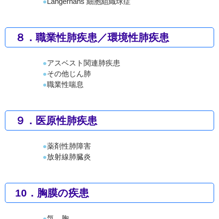
Langerhans 細胞組織球症
８．職業性肺疾患／環境性肺疾患
アスベスト関連肺疾患
その他じん肺
職業性喘息
９．医原性肺疾患
薬剤性肺障害
放射線肺臓炎
10．胸膜の疾患
気 胸