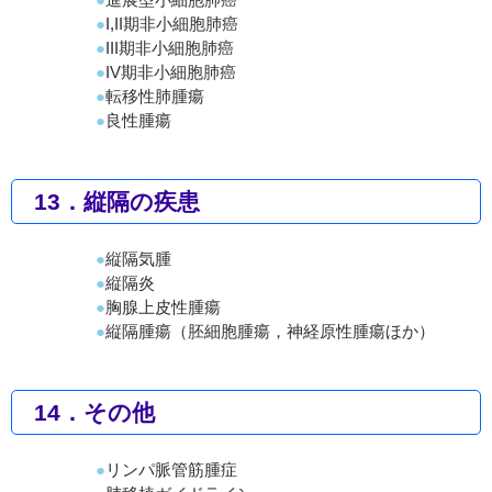
I,II期非小細胞肺癌
III期非小細胞肺癌
IV期非小細胞肺癌
転移性肺腫瘍
良性腫瘍
13．縦隔の疾患
縦隔気腫
縦隔炎
胸腺上皮性腫瘍
縦隔腫瘍（胚細胞腫瘍，神経原性腫瘍ほか）
14．その他
リンパ脈管筋腫症