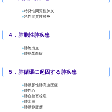
特発性間質性肺炎
急性間質性肺炎
４．肺胞性肺疾患
肺胞出血
肺胞蛋白症
５．肺循環に起因する肺疾患
肺動脈性肺高血圧症
肺性心
肺血栓塞栓症
肺水腫
肺動静脈瘻