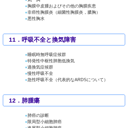
胸膜中皮腫およびその他の胸膜疾患
非癌性胸膜炎（細菌性胸膜炎，膿胸）
悪性胸水
11．呼吸不全と換気障害
睡眠時無呼吸症候群
特発性中枢性肺胞低換気
過換気症候群
慢性呼吸不全
急性呼吸不全（代表的なARDSについて）
12．肺腫瘍
肺癌の診断
限局型小細胞肺癌
進展型小細胞肺癌